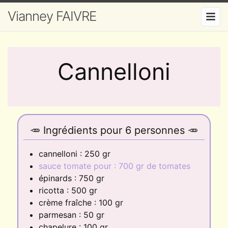
Vianney FAIVRE
Cannelloni
🥕 Ingrédients
pour
6
personnes
🥕
cannelloni
:
250
gr
sauce tomate pour :
700
gr de tomates
épinards
:
750
gr
ricotta
:
500
gr
crème fraîche
:
100
gr
parmesan
:
50
gr
chapelure
:
100
gr