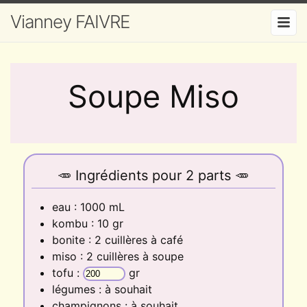
Vianney FAIVRE
Soupe Miso
🥕 Ingrédients
pour
2
parts
🥕
eau
:
1000
mL
kombu
:
10
gr
bonite
:
2
cuillères à café
miso
:
2
cuillères à soupe
tofu
:
gr
légumes
:
à souhait
champignons
:
à souhait